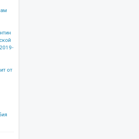
кам
антин
йской
(2019-
ит от
бия