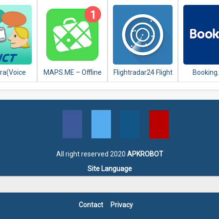
flights,
hotel p
 and car
ntal
ra(Voice
MAPS.ME – Offline
Flightradar24 Flight
Booking
slator)
maps, travel
Tracker
Hotel
guides &
Apartme
navigation
Accommo
All right reserved 2020
APKROBOT
Site Language
Contact
Privacy