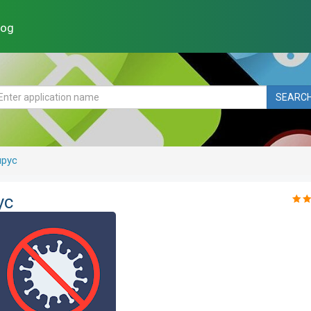
log
SEARC
ирус
ус