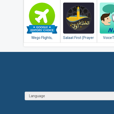
Коронавирус
Hotels, Train &
cheap 
Travel Deals
hotels
re
Wego Flights,
Salaat First (Prayer
VoiceT
Hotels, Travel
Times)
Tran
Deals Booking App