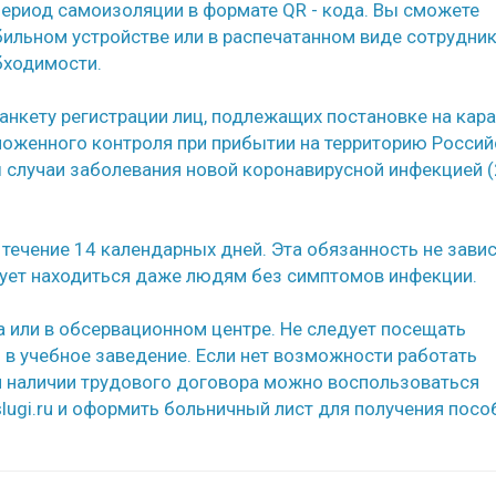
период самоизоляции в формате QR - кода. Вы сможете
бильном устройстве или в распечатанном виде сотрудни
бходимости.
нкету регистрации лиц, подлежащих постановке на кар
моженного контроля при прибытии на территорию Росси
ы случаи заболевания новой коронавирусной инфекцией 
ечение 14 календарных дней. Эта обязанность не завис
дует находиться даже людям без симптомов инфекции.
 или в обсервационном центре. Не следует посещать
 в учебное заведение. Если нет возможности работать
ри наличии трудового договора можно воспользоваться
lugi.ru и оформить больничный лист для получения посо